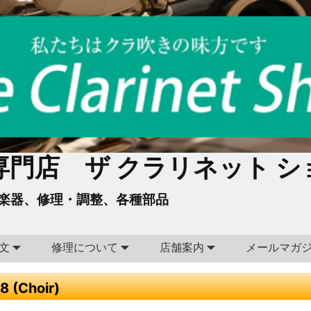
門店 ザ クラリネット シ
楽器、修理・調整、各種部品
文
修理について
店舗案内
メールマガ
 (Choir)