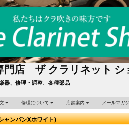
門店 ザ クラリネット シ
楽器、修理・調整、各種部品
文
修理について
店舗案内
メールマガ
ト(シャンパンXホワイト)