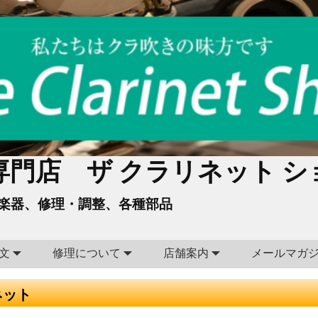
門店 ザ クラリネット シ
楽器、修理・調整、各種部品
文
修理について
店舗案内
メールマガ
リネット