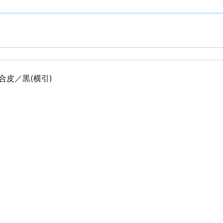
 合皮／黒(横引)