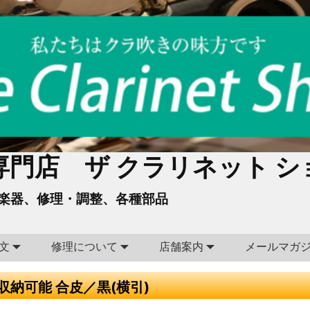
門店 ザ クラリネット シ
楽器、修理・調整、各種部品
文
修理について
店舗案内
メールマガ
枚収納可能 合皮／黒(横引)