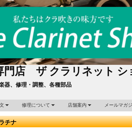
門店 ザ クラリネット シ
楽器、修理・調整、各種部品
文
修理について
店舗案内
メールマガ
プラチナ