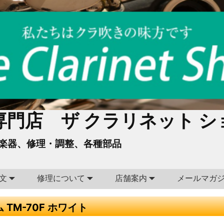
門店 ザ クラリネット シ
楽器、修理・調整、各種部品
文
修理について
店舗案内
メールマガ
TM-70F ホワイト