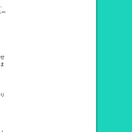
、
ペー
せ
ま
り