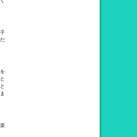
く
子
だ
を
と
と
ま
楽