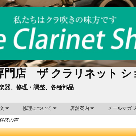
門店 ザ クラリネット シ
楽器、修理・調整、各種部品
文
修理について
店舗案内
メールマガ
客様の声