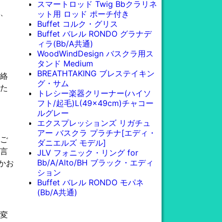
スマートロッド Twig Bbクラリネ
、
ット用 ロッド ポーチ付き
Buffet コルク・グリス
Buffet バレル RONDO グラナデ
ィラ(Bb/A共通)
WoodWindDesign バスクラ用ス
タンド Medium
BREATHTAKING ブレステイキン
絡
グ・サム
た
トレシー楽器クリーナー(ハイソ
フト/起毛)L(49x49cm)チャコー
ルグレー
エクスプレッションズ リガチュ
アー バスクラ プラチナ[エディ・
ご
ダニエルズ モデル]
言
JLV フォニック・リング for
Bb/A/Alto/BH ブラック・エディ
かお
ション
Buffet バレル RONDO モパネ
(Bb/A共通)
変