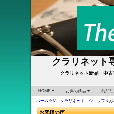
クラリネット専
クラリネット新品・中古
HOME
お薦め商品
商品注
ホーム
→
ザ クラリネット ショップ
→
お
お客様の声