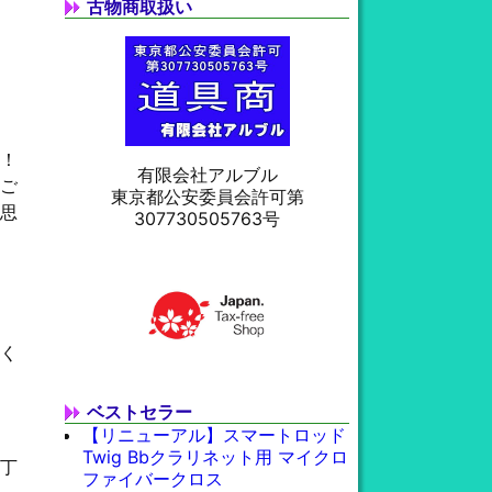
古物商取扱い
！
有限会社アルブル
ご
東京都公安委員会許可第
思
307730505763号
く
ベストセラー
【リニューアル】スマートロッド
Twig Bbクラリネット用 マイクロ
丁
ファイバークロス