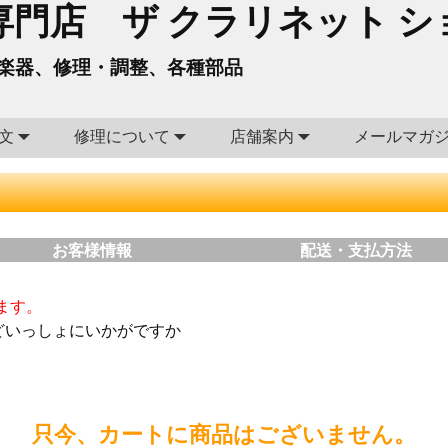
門店 ザ クラリネット シ
楽器、修理・調整、各種部品
文
修理について
店舗案内
メールマガ
お客様情報
配送・支払方法
ます。
どいっしょにいかがですか
只今、カートに商品はございません。