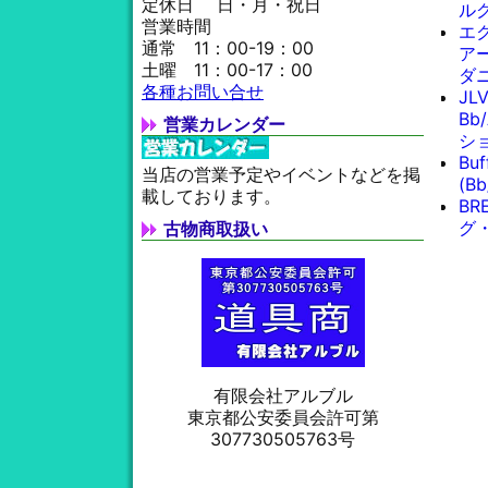
定休日 日・月・祝日
ル
営業時間
エ
通常 11：00-19：00
ア
土曜 11：00-17：00
ダ
各種お問い合せ
JL
Bb
営業カレンダー
シ
Bu
当店の営業予定やイベントなどを掲
(B
載しております。
BR
グ
古物商取扱い
有限会社アルブル
東京都公安委員会許可第
307730505763号