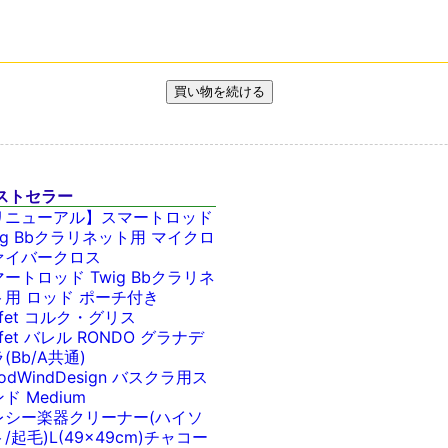
ストセラー
リニューアル】スマートロッド
ig Bbクラリネット用 マイクロ
ァイバークロス
ートロッド Twig Bbクラリネ
ト用 ロッド ポーチ付き
ffet コルク・グリス
ffet バレル RONDO グラナデ
(Bb/A共通)
odWindDesign バスクラ用ス
ド Medium
レシー楽器クリーナー(ハイソ
/起毛)L(49x49cm)チャコー