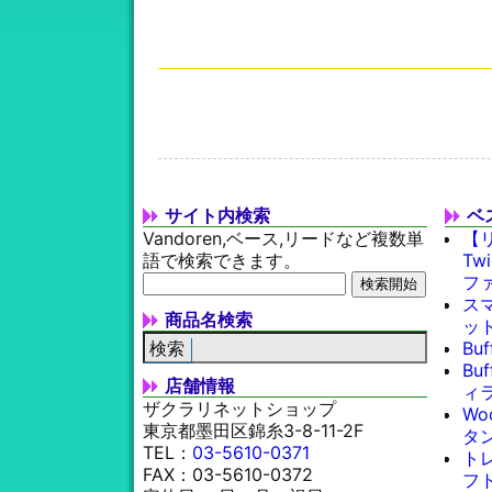
サイト内検索
ベ
Vandoren,ベース,リードなど複数単
【
語で検索できます。
Tw
フ
スマ
商品名検索
ッ
Bu
Bu
店舗情報
ィラ
ザクラリネットショップ
Wo
東京都墨田区錦糸3-8-11-2F
タン
TEL：
03-5610-0371
ト
FAX：03-5610-0372
フト