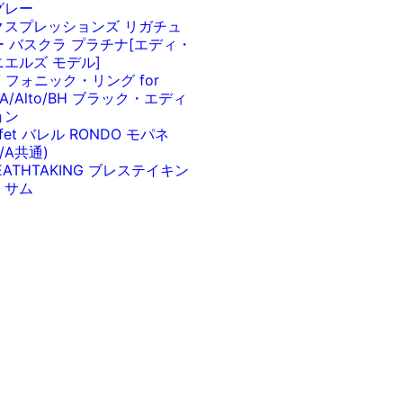
グレー
クスプレッションズ リガチュ
ー バスクラ プラチナ[エディ・
ニエルズ モデル]
V フォニック・リング for
/A/Alto/BH ブラック・エディ
ョン
ffet バレル RONDO モパネ
b/A共通)
EATHTAKING ブレステイキン
・サム