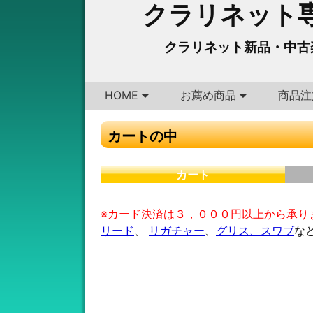
クラリネット専
クラリネット新品・中古
HOME
お薦め商品
商品注
カートの中
カート
※カード決済は３，０００円以上から承り
リード
、
リガチャー
、
グリス、スワブ
な