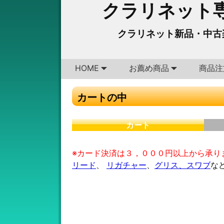
クラリネット専
クラリネット新品・中古
HOME
お薦め商品
商品注
カートの中
カート
※カード決済は３，０００円以上から承り
リード
、
リガチャー
、
グリス、スワブ
な