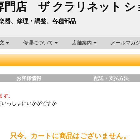
門店 ザ クラリネット シ
楽器、修理・調整、各種部品
文
修理について
店舗案内
メールマガ
お客様情報
配送・支払方法
ます。
どいっしょにいかがですか
只今、カートに商品はございません。