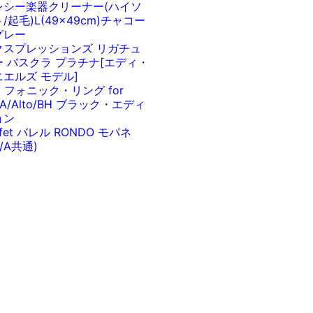
レシー楽器クリーナー(ハイソ
/起毛)L(49x49cm)チャコー
グレー
クスプレッションズ リガチュ
ー バスクラ プラチナ[エディ・
ニエルズ モデル]
V フォニック・リング for
/A/Alto/BH ブラック・エディ
ョン
ffet バレル RONDO モパネ
b/A共通)