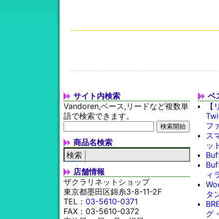
サイト内検索
ベ
Vandoren,ベース,リードなど複数単
【
語で検索できます。
Tw
フ
スマ
商品名検索
ッ
Bu
Bu
店舗情報
ィラ
ザクラリネットショップ
Wo
東京都墨田区錦糸3-8-11-2F
タン
TEL：
03-5610-0371
BR
FAX：03-5610-0372
グ