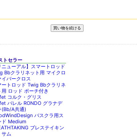
ストセラー
リニューアル】スマートロッド
ig Bbクラリネット用 マイクロ
ァイバークロス
ートロッド Twig Bbクラリネ
ト用 ロッド ポーチ付き
ffet コルク・グリス
ffet バレル RONDO グラナデ
(Bb/A共通)
odWindDesign バスクラ用ス
ド Medium
EATHTAKING ブレステイキン
・サム