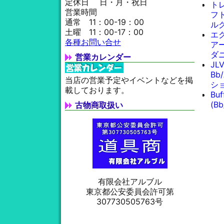
定休日 日・月・祝日
ト
営業時間
フト
通常 11：00-19：00
ル
土曜 11：00-17：00
エ
各種お問い合せ
ア
ダ
営業カレンダー
JL
Bb
当店の営業予定やイベントなどを掲
シ
載しております。
Bu
(B
古物商取扱い
有限会社アルブル
東京都公安委員会許可第
307730505763号