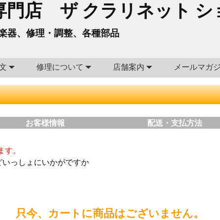
門店 ザ クラリネット シ
楽器、修理・調整、各種部品
文
修理について
店舗案内
メールマガ
お客様情報
配送・支払方法
ます。
どいっしょにいかがですか
只今、カートに商品はございません。