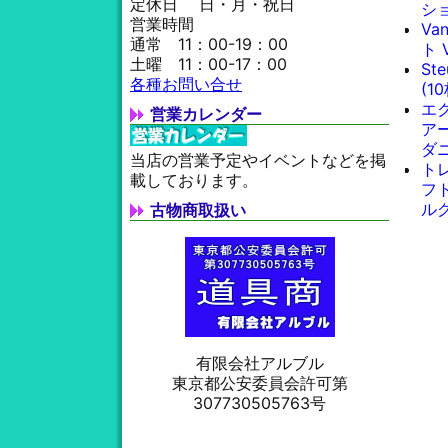
定休日 日・月・祝日
シ
営業時間
Va
通常 11：00-19：00
ト 
土曜 11：00-17：00
St
各種お問い合せ
(1
エ
営業カレンダー
ア
ダ
当店の営業予定やイベントなどを掲
ト
載しております。
フト
ル
古物商取扱い
有限会社アルブル
東京都公安委員会許可第
307730505763号