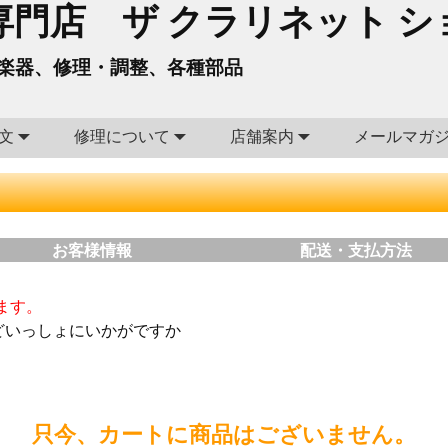
門店 ザ クラリネット シ
楽器、修理・調整、各種部品
文
修理について
店舗案内
メールマガ
お客様情報
配送・支払方法
ます。
どいっしょにいかがですか
只今、カートに商品はございません。