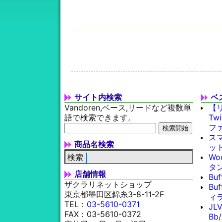
サイト内検索
ベ
Vandoren,ベース,リードなど複数単
【
語で検索できます。
Tw
フ
スマ
商品名検索
ッ
Wo
タン
店舗情報
Bu
ザクラリネットショップ
Bu
東京都墨田区錦糸3-8-11-2F
ィラ
TEL：
03-5610-0371
JL
FAX：03-5610-0372
Bb