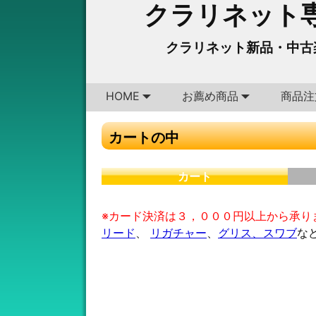
クラリネット専
クラリネット新品・中古
HOME
お薦め商品
商品注
カートの中
カート
※カード決済は３，０００円以上から承り
リード
、
リガチャー
、
グリス、スワブ
な