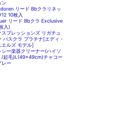
ョン
ndoren リード Bbクラリネッ
V12 10枚入
euer リード Bbクラ Exclusive
0枚入)
クスプレッションズ リガチュ
ー バスクラ プラチナ[エディ・
ニエルズ モデル]
レシー楽器クリーナー(ハイソ
/起毛)L(49x49cm)チャコー
グレー