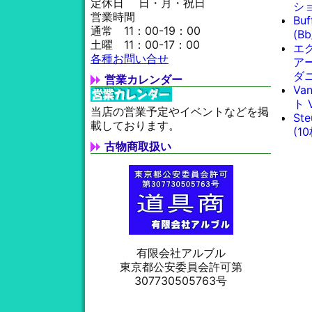
定休日 日・月・祝日
シ
営業時間
Bu
通常 11：00-19：00
(B
土曜 11：00-17：00
エ
各種お問い合せ
ア
ダ
営業カレンダー
Va
ト 
当店の営業予定やイベントなどを掲
St
載しております。
(1
古物商取扱い
有限会社アルブル
東京都公安委員会許可第
307730505763号