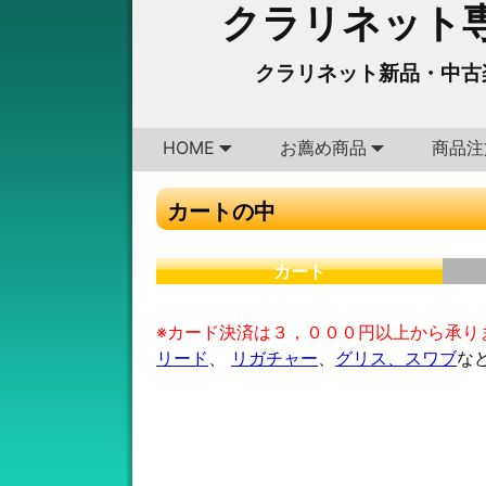
クラリネット専
クラリネット新品・中古
HOME
お薦め商品
商品注
カートの中
カート
※カード決済は３，０００円以上から承り
リード
、
リガチャー
、
グリス、スワブ
な