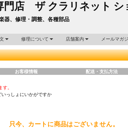
門店 ザ クラリネット シ
楽器、修理・調整、各種部品
文
修理について
店舗案内
メールマガ
お客様情報
配送・支払方法
ます。
どいっしょにいかがですか
只今、カートに商品はございません。