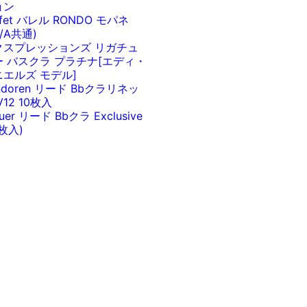
ョン
ffet バレル RONDO モパネ
b/A共通)
クスプレッションズ リガチュ
ー バスクラ プラチナ[エディ・
ニエルズ モデル]
ndoren リード Bbクラリネッ
V12 10枚入
euer リード Bbクラ Exclusive
0枚入)