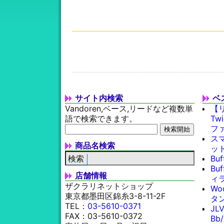
サイト内検索
ベ
Vandoren,ベース,リードなど複数単
【
語で検索できます。
Tw
フ
スマ
商品名検索
ッ
Bu
Bu
店舗情報
ィラ
ザクラリネットショップ
Wo
東京都墨田区錦糸3-8-11-2F
タン
TEL：
03-5610-0371
JL
FAX：03-5610-0372
Bb