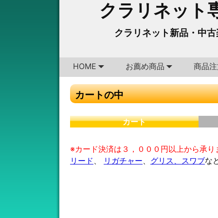
クラリネット専
クラリネット新品・中古
HOME
お薦め商品
商品注
カートの中
カート
※カード決済は３，０００円以上から承り
リード
、
リガチャー
、
グリス、スワブ
な