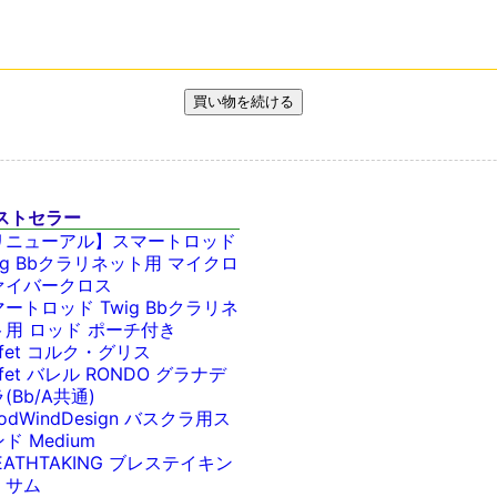
ストセラー
リニューアル】スマートロッド
ig Bbクラリネット用 マイクロ
ァイバークロス
ートロッド Twig Bbクラリネ
ト用 ロッド ポーチ付き
ffet コルク・グリス
ffet バレル RONDO グラナデ
(Bb/A共通)
odWindDesign バスクラ用ス
ド Medium
EATHTAKING ブレステイキン
・サム