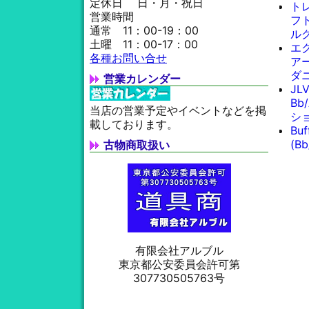
定休日 日・月・祝日
ト
営業時間
フト
通常 11：00-19：00
ル
土曜 11：00-17：00
エ
各種お問い合せ
ア
ダ
営業カレンダー
JL
Bb
当店の営業予定やイベントなどを掲
シ
載しております。
Bu
(B
古物商取扱い
有限会社アルブル
東京都公安委員会許可第
307730505763号