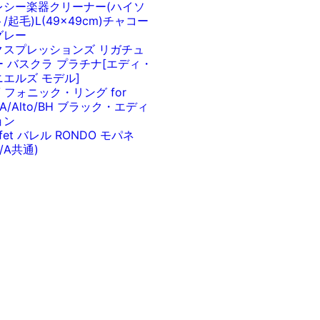
レシー楽器クリーナー(ハイソ
/起毛)L(49x49cm)チャコー
グレー
クスプレッションズ リガチュ
ー バスクラ プラチナ[エディ・
ニエルズ モデル]
V フォニック・リング for
/A/Alto/BH ブラック・エディ
ョン
ffet バレル RONDO モパネ
b/A共通)