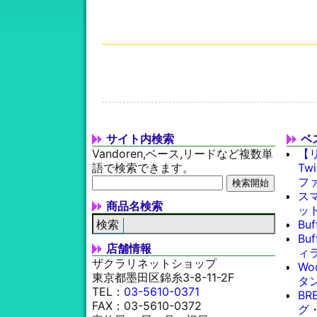
サイト内検索
ベ
Vandoren,ベース,リードなど複数単
【
語で検索できます。
Tw
フ
スマ
商品名検索
ッ
Bu
Bu
店舗情報
ィラ
ザクラリネットショップ
Wo
東京都墨田区錦糸3-8-11-2F
タン
TEL：
03-5610-0371
BR
FAX：03-5610-0372
グ