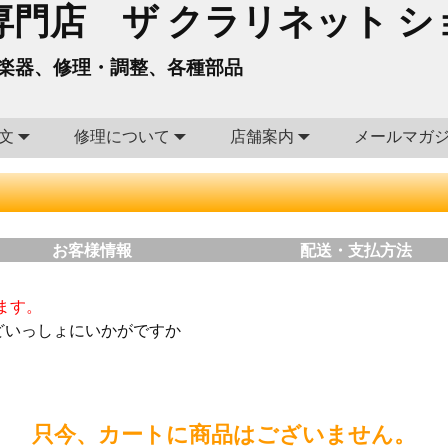
門店 ザ クラリネット シ
楽器、修理・調整、各種部品
文
修理について
店舗案内
メールマガ
お客様情報
配送・支払方法
ます。
どいっしょにいかがですか
只今、カートに商品はございません。