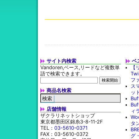
サイト内検索
ベ
Vandoren,ベース,リードなど複数単
【
語で検索できます。
Tw
フ
スマ
商品名検索
ッ
Bu
Bu
店舗情報
ィラ
ザクラリネットショップ
Wo
東京都墨田区錦糸3-8-11-2F
タン
TEL：
03-5610-0371
BR
FAX：03-5610-0372
グ