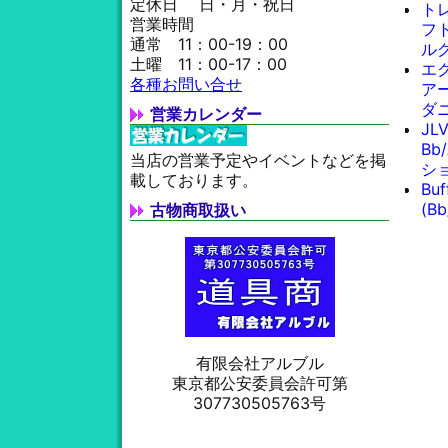
定休日 日・月・祝日
ト
営業時間
フト
通常 11：00-19：00
ル
土曜 11：00-17：00
エ
各種お問い合せ
ア
ダ
営業カレンダー
JL
Bb
当店の営業予定やイベントなどを掲
シ
載しております。
Bu
(B
古物商取扱い
有限会社アルブル
東京都公安委員会許可第
307730505763号