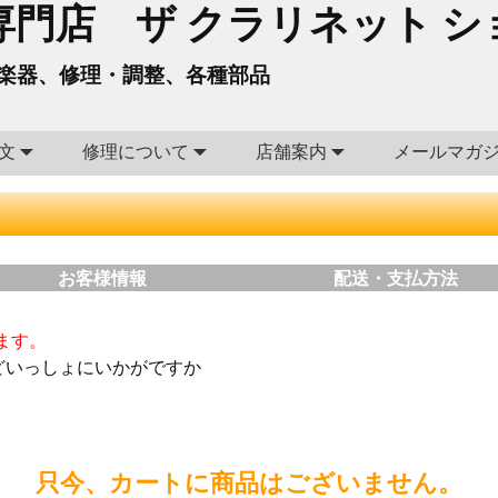
門店 ザ クラリネット シ
楽器、修理・調整、各種部品
文
修理について
店舗案内
メールマガ
お客様情報
配送・支払方法
ます。
どいっしょにいかがですか
只今、カートに商品はございません。