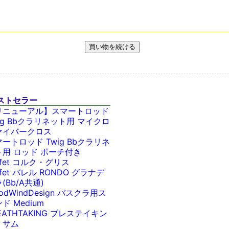
ストセラー
リニューアル】スマートロッド
ig Bbクラリネット用 マイクロ
ァイバークロス
ートロッド Twig Bbクラリネ
ト用 ロッド ポーチ付き
ffet コルク・グリス
ffet バレル RONDO グラナデ
(Bb/A共通)
odWindDesign バスクラ用ス
ド Medium
EATHTAKING ブレステイキン
・サム