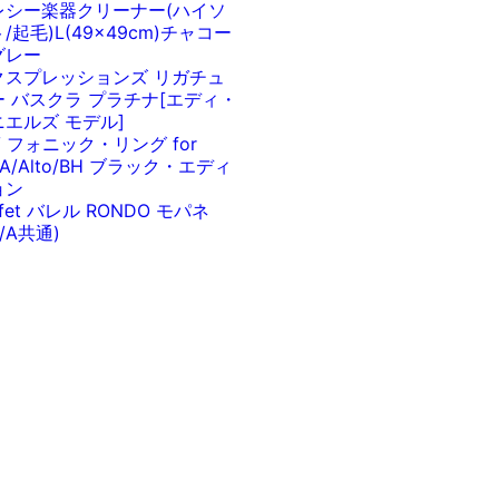
レシー楽器クリーナー(ハイソ
/起毛)L(49x49cm)チャコー
グレー
クスプレッションズ リガチュ
ー バスクラ プラチナ[エディ・
ニエルズ モデル]
V フォニック・リング for
/A/Alto/BH ブラック・エディ
ョン
ffet バレル RONDO モパネ
b/A共通)