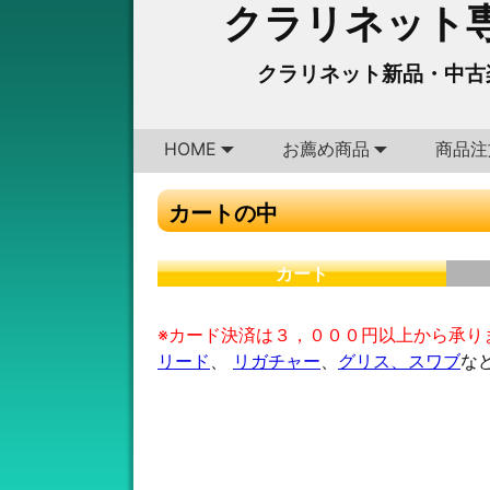
クラリネット専
クラリネット新品・中古
HOME
お薦め商品
商品注
カートの中
カート
※カード決済は３，０００円以上から承り
リード
、
リガチャー
、
グリス、スワブ
な