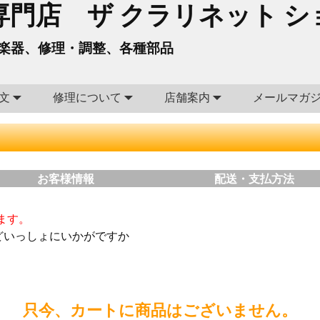
門店 ザ クラリネット シ
楽器、修理・調整、各種部品
文
修理について
店舗案内
メールマガ
お客様情報
配送・支払方法
ます。
どいっしょにいかがですか
只今、カートに商品はございません。