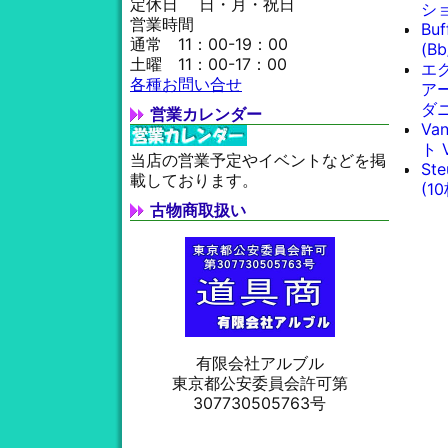
定休日 日・月・祝日
シ
営業時間
Bu
通常 11：00-19：00
(B
土曜 11：00-17：00
エ
各種お問い合せ
ア
ダ
営業カレンダー
Va
ト 
当店の営業予定やイベントなどを掲
St
載しております。
(1
古物商取扱い
有限会社アルブル
東京都公安委員会許可第
307730505763号