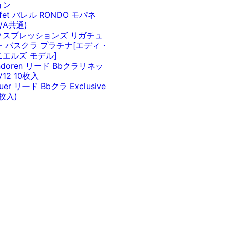
ョン
ffet バレル RONDO モパネ
b/A共通)
クスプレッションズ リガチュ
ー バスクラ プラチナ[エディ・
ニエルズ モデル]
ndoren リード Bbクラリネッ
V12 10枚入
euer リード Bbクラ Exclusive
0枚入)