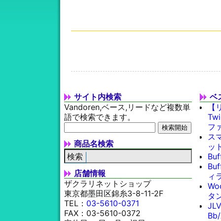
サイト内検索
ベ
Vandoren,ベース,リードなど複数単
【
語で検索できます。
Tw
フ
スマ
商品名検索
ッ
Bu
Bu
店舗情報
ィラ
ザクラリネットショップ
Wo
東京都墨田区錦糸3-8-11-2F
タン
TEL：
03-5610-0371
JL
FAX：03-5610-0372
Bb