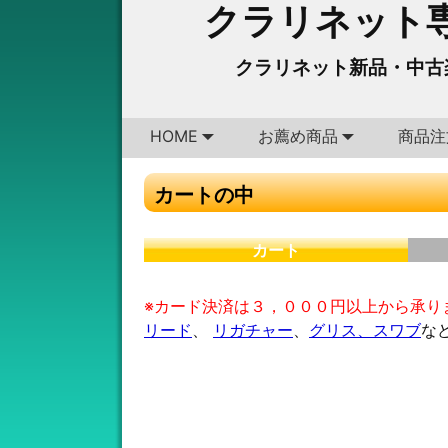
クラリネット専
クラリネット新品・中古
HOME
お薦め商品
商品注
カートの中
カート
※カード決済は３，０００円以上から承り
リード
、
リガチャー
、
グリス、スワブ
な